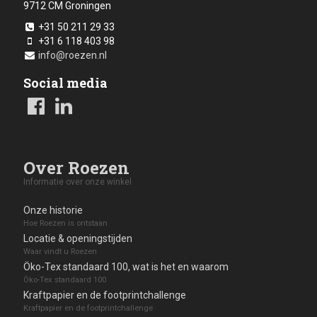
9712 CM
Groningen
+31 50 211 29 33
+31 6 118 403 98
info@roezen.nl
Social media
Over Roezen
Informatie over onze winkel
Onze historie
Hoe Roezen is ontstaan
Locatie & openingstijden
Waar vindt u Roezen
Öko-Tex standaard 100, wat is het en waarom
Öko-Tex standaard 100
Kraftpapier en de footprintchallenge
Kraftpapier en de footprintchallenge