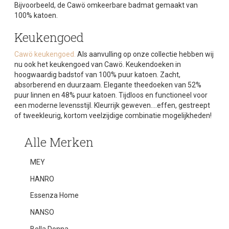
Bijvoorbeeld, de
Cawö
omkeerbare
badmat
gemaakt van
100% katoen
.
Keukengoed
Cawö keukengoed.
Als aanvulling op onze collectie hebben wij
nu ook het
keukengoed van Cawö
.
Keukendoeken
in
hoogwaardig badstof van 100% puur katoen. Zacht,
absorberend en duurzaam. Elegante
theedoeken
van 52%
puur linnen en 48% puur katoen. Tijdloos en functioneel voor
een moderne levensstijl. Kleurrijk geweven….effen, gestreept
of tweekleurig, kortom veelzijdige combinatie mogelijkheden!
Alle Merken
MEY
HANRO
Essenza Home
NANSO
Bella Donna