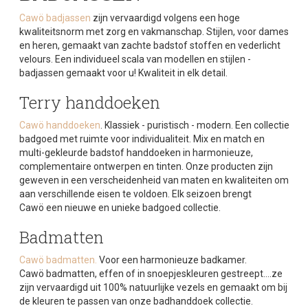
Cawö badjassen
zijn vervaardigd volgens een hoge
kwaliteitsnorm met zorg en vakmanschap. Stijlen, voor dames
en heren, gemaakt van zachte badstof stoffen en vederlicht
velours. Een individueel scala van modellen en stijlen -
badjassen
gemaakt voor u! Kwaliteit in elk detail.
Terry
handdoeken
Cawö handdoeken
. Klassiek - puristisch - modern. Een collectie
badgoed
met ruimte voor individualiteit. Mix en match en
multi-gekleurde
badstof
handdoeken
in harmonieuze,
complementaire ontwerpen en tinten. Onze producten zijn
geweven in een verscheidenheid van maten en kwaliteiten om
aan verschillende eisen te voldoen. Elk seizoen brengt
Cawö
een nieuwe en unieke
badgoed
collectie.
Badmatten
Cawö badmatten.
Voor een harmonieuze badkamer.
Cawö
badmatten
, effen of in snoepjeskleuren gestreept....ze
zijn vervaardigd uit
100% natuurlijke vezels
en gemaakt om bij
de kleuren te passen van onze
badhanddoek
collectie.