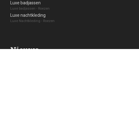
Luxe badjassen
Luxe badjassen - Roezen
Luxe nachtkleding
Luxe Nachtkleding - Roezen
Nieuws
Nieuws uit de winkel van Roezen
17 juli 2026
Onze winkel gaat sluiten!
17 juli 2026
30% Korting op alle badjassen!
Toon meer nieuwsberichten
Klanten waarderen ons
Plaatst u ook een review?
Klanten waarderen Roezen met
4,9
uit
5
op in totaal
12