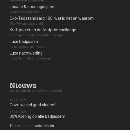
Hoe Roezen is ontstaan
Locatie & openingstijden
Waar vindt u Roezen
Öko-Tex standaard 100, wat is het en waarom
Öko-Tex standaard 100
Kraftpapier en de footprintchallenge
Kraftpapier en de footprintchallenge
Luxe badjassen
Luxe badjassen - Roezen
Luxe nachtkleding
Luxe Nachtkleding - Roezen
Nieuws
Nieuws uit de winkel van Roezen
17 juli 2026
Onze winkel gaat sluiten!
17 juli 2026
30% Korting op alle badjassen!
Toon meer nieuwsberichten