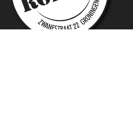
Roezen
Zwanestraat 22
9712 CM
Groningen
+31 50 211 29 33
+31 6 118 403 98
info@roezen.nl
Social media