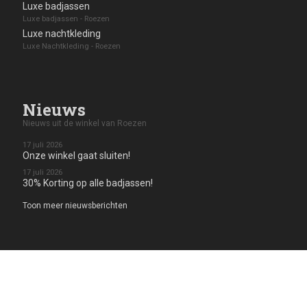
Luxe badjassen
Luxe badjassen - Roezen
Luxe nachtkleding
Luxe Nachtkleding - Roezen
Nieuws
Nieuws uit de winkel van Roezen
17 juli 2026
Onze winkel gaat sluiten!
17 juli 2026
30% Korting op alle badjassen!
Toon meer nieuwsberichten
Klanten waarderen ons
Plaatst u ook een review?
Klanten waarderen Roezen met
4,9
uit
5
op in totaal
12