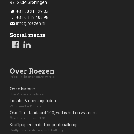
9712 CM
Groningen
+31 50 211 29 33
+31 6 118 403 98
info@roezen.nl
Social media
Over Roezen
Informatie over onze winkel
Onze historie
Hoe Roezen is ontstaan
Locatie & openingstijden
Waar vindt u Roezen
Öko-Tex standaard 100, wat is het en waarom
Öko-Tex standaard 100
Kraftpapier en de footprintchallenge
Kraftpapier en de footprintchallenge