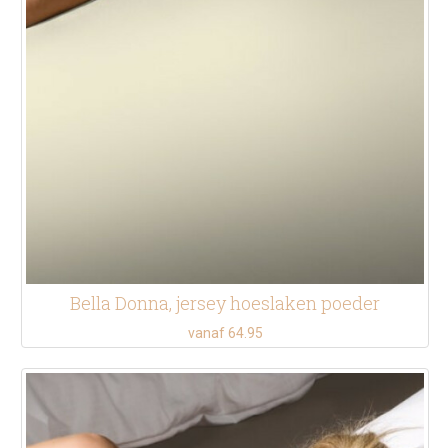
Bella Donna, jersey hoeslaken poeder
vanaf 64.95