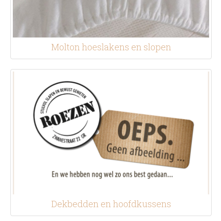
Molton hoeslakens en slopen
Dekbedden en hoofdkussens