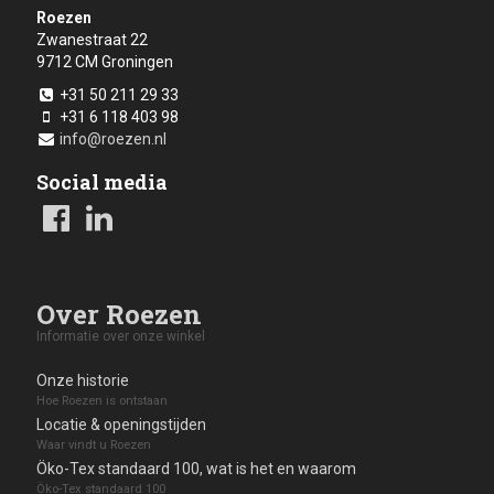
Roezen
Zwanestraat 22
9712 CM
Groningen
+31 50 211 29 33
+31 6 118 403 98
info@roezen.nl
Social media
Over Roezen
Informatie over onze winkel
Onze historie
Hoe Roezen is ontstaan
Locatie & openingstijden
Waar vindt u Roezen
Öko-Tex standaard 100, wat is het en waarom
Öko-Tex standaard 100