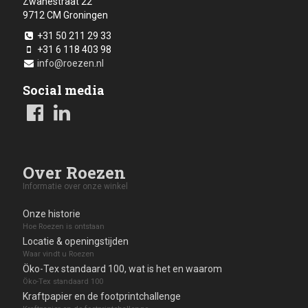
Zwanestraat 22
9712 CM
Groningen
+31 50 211 29 33
+31 6 118 403 98
info@roezen.nl
Social media
Over Roezen
Informatie over onze winkel
Onze historie
Hoe Roezen is ontstaan
Locatie & openingstijden
Waar vindt u Roezen
Öko-Tex standaard 100, wat is het en waarom
Öko-Tex standaard 100
Kraftpapier en de footprintchallenge