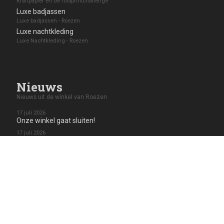
Kraftpapier en de footprintchallenge
Luxe badjassen
Luxe badjassen - Roezen
Luxe nachtkleding
Luxe Nachtkleding - Roezen
Nieuws
Nieuws uit de winkel van Roezen
17 juli 2026
Onze winkel gaat sluiten!
17 juli 2026
30% Korting op alle badjassen!
Toon meer nieuwsberichten
Klanten waarderen ons
Plaatst u ook een review?