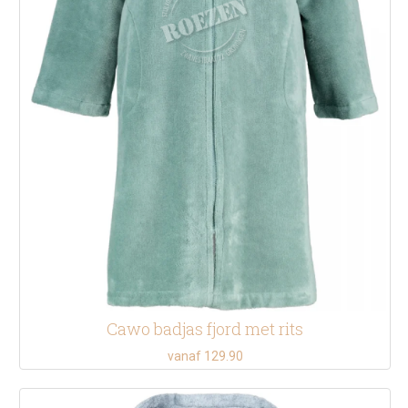
Cawo badjas fjord met rits
vanaf 129.90