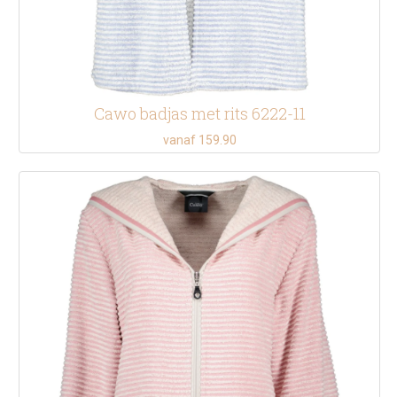
Cawo badjas met rits 6222-11
vanaf 159.90