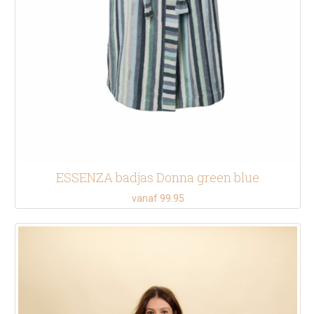
ESSENZA badjas Donna green blue
vanaf 99.95