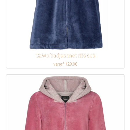
Cawo badjas met rits sea
vanaf 129.90