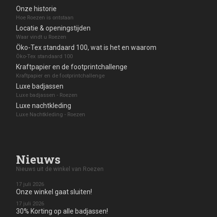
Onze historie
Hoe Roezen is ontstaan
Locatie & openingstijden
Waar vindt u Roezen
Öko-Tex standaard 100, wat is het en waarom
Öko-Tex standaard 100
Kraftpapier en de footprintchallenge
Kraftpapier en de footprintchallenge
Luxe badjassen
Luxe badjassen - Roezen
Luxe nachtkleding
Luxe Nachtkleding - Roezen
Nieuws
Nieuws uit de winkel van Roezen
17 juli 2026
Onze winkel gaat sluiten!
17 juli 2026
30% Korting op alle badjassen!