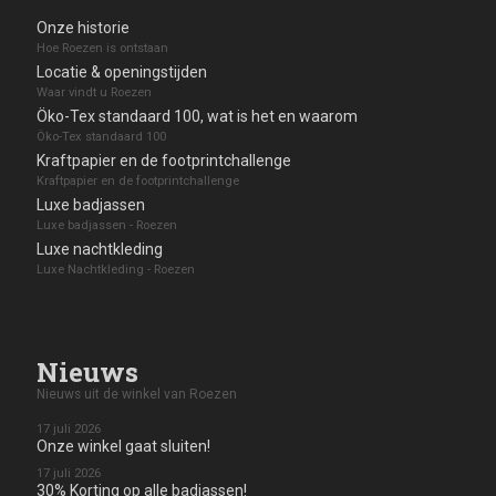
Onze historie
Hoe Roezen is ontstaan
Locatie & openingstijden
Waar vindt u Roezen
Öko-Tex standaard 100, wat is het en waarom
Öko-Tex standaard 100
Kraftpapier en de footprintchallenge
Kraftpapier en de footprintchallenge
Luxe badjassen
Luxe badjassen - Roezen
Luxe nachtkleding
Luxe Nachtkleding - Roezen
Nieuws
Nieuws uit de winkel van Roezen
17 juli 2026
Onze winkel gaat sluiten!
17 juli 2026
30% Korting op alle badjassen!