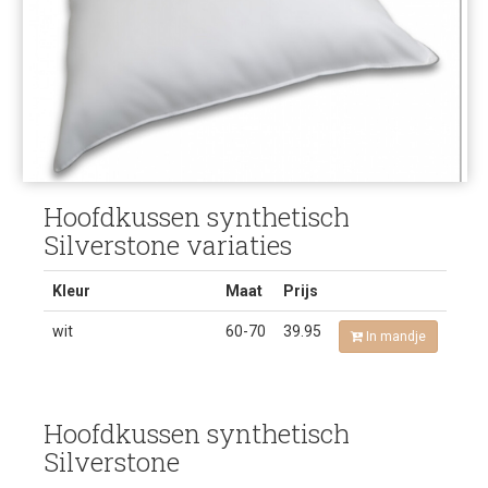
Hoofdkussen synthetisch
Silverstone variaties
Kleur
Maat
Prijs
wit
60-70
39.95
In mandje
Hoofdkussen synthetisch
Silverstone