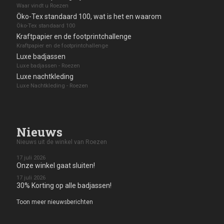
Waar vindt u Roezen
Öko-Tex standaard 100, wat is het en waarom
Öko-Tex standaard 100
Kraftpapier en de footprintchallenge
Kraftpapier en de footprintchallenge
Luxe badjassen
Luxe badjassen - Roezen
Luxe nachtkleding
Luxe Nachtkleding - Roezen
Nieuws
Nieuws uit de winkel van Roezen
17 juli 2026
Onze winkel gaat sluiten!
17 juli 2026
30% Korting op alle badjassen!
Toon meer nieuwsberichten