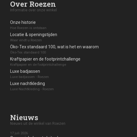
Over Roezen
Informatie over onze winkel
Onze historie
Hoe Roezen is ontstaan
Locatie & openingstijden
Waar vindt u Roezen
Öko-Tex standaard 100, wat is het en waarom
Öko-Tex standaard 100
Kraftpapier en de footprintchallenge
Kraftpapier en de footprintchallenge
Luxe badjassen
Luxe badjassen - Roezen
Luxe nachtkleding
Luxe Nachtkleding - Roezen
Nieuws
Nieuws uit de winkel van Roezen
17 juli 2026