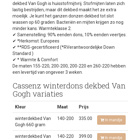
dekbed Van Gogh is huisstofmijtvrij. Stofmijten laten zich
lastig bestrijden, maar dit dekbed maakt het ze extra
moeilijk. Je kunt het ganzen donzen dekbed tot slot
wassen op 60 graden. Bacteriën en mijten krijgen zo nog
minder kans. Warmteklasse 2.
✔ Samenstelling: 90% eenden dons, 10% eenden veertjes.
✔ *Herkomst: Europees
✔ **RDS-gecertificeerd (*RVerantwoordelijke Down
Standard )
✔ * Warmte & Comfort
De maten 155-220, 200-200, 200-220 en 260-220 hebben
een levertijd van ongeveer 3 weken.
Cassenz winterdons dekbed Van
Gogh variaties
Kleur
Maat
Prijs
winterdekbed Van
140-200
335.00
In mandje
Gogh 660 gram
winterdekbed Van
140-220
399.00
In mandje