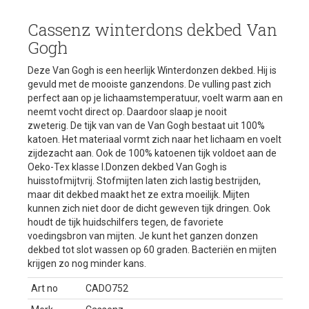
Cassenz winterdons dekbed Van
Gogh
Deze Van Gogh is een heerlijk Winterdonzen dekbed. Hij is
gevuld met de mooiste ganzendons. De vulling past zich
perfect aan op je lichaamstemperatuur, voelt warm aan en
neemt vocht direct op. Daardoor slaap je nooit
zweterig. De tijk van van de Van Gogh bestaat uit 100%
katoen. Het materiaal vormt zich naar het lichaam en voelt
zijdezacht aan. Ook de 100% katoenen tijk voldoet aan de
Oeko-Tex klasse I.Donzen dekbed Van Gogh is
huisstofmijtvrij. Stofmijten laten zich lastig bestrijden,
maar dit dekbed maakt het ze extra moeilijk. Mijten
kunnen zich niet door de dicht geweven tijk dringen. Ook
houdt de tijk huidschilfers tegen, de favoriete
voedingsbron van mijten. Je kunt het ganzen donzen
dekbed tot slot wassen op 60 graden. Bacteriën en mijten
krijgen zo nog minder kans.
Art no
CADO752