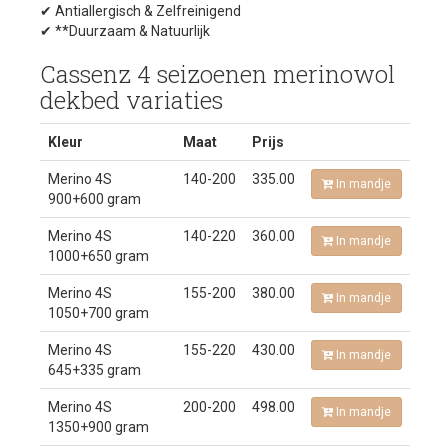
✔ Antiallergisch & Zelfreinigend
✔ **Duurzaam & Natuurlijk
Cassenz 4 seizoenen merinowol
dekbed variaties
Kleur
Maat
Prijs
Merino 4S
140-200
335.00
In mandje
900+600 gram
Merino 4S
140-220
360.00
In mandje
1000+650 gram
Merino 4S
155-200
380.00
In mandje
1050+700 gram
Merino 4S
155-220
430.00
In mandje
645+335 gram
Merino 4S
200-200
498.00
In mandje
1350+900 gram