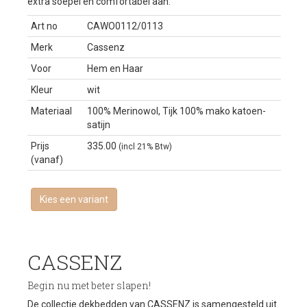
extra soepel en comfortabel aan.
Art no
CAWO0112/0113
Merk
Cassenz
Voor
Hem en Haar
Kleur
wit
Materiaal
100% Merinowol, Tijk 100% mako katoen-
satijn
Prijs
335.00
(incl 21% Btw)
(vanaf)
Kies een variant
CASSENZ
Begin nu met beter slapen!
De collectie dekbedden van
CASSENZ
is samengesteld uit