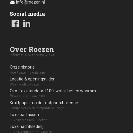
info@roezen.nl
Social media
Over Roezen
Informatie over onze winkel
Onze historie
Hoe Roezen is ontstaan
Locatie & openingstijden
Waar vindt u Roezen
Öko-Tex standaard 100, wat is het en waarom
Öko-Tex standaard 100
Kraftpapier en de footprintchallenge
Kraftpapier en de footprintchallenge
Luxe badjassen
Luxe badjassen - Roezen
Luxe nachtkleding
Luxe Nachtkleding - Roezen