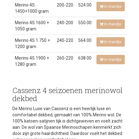
Merino 4S
200-220
524.00
In mandje
1450+1000 gram
Merino 4S 1600 +
240-200
550.00
In mandje
1050 gram
Merino 4S 1.750 +
240-220
564.00
In mandje
1200 gram
Merino 4S 1900 +
260-220
638.00
In mandje
1280 gram
Cassenz 4 seizoenen merinowol
dekbed
De Merino Luxe van Cassenz is een heerlijk luxe en
comfortabel dekbed, gemaakt van 100% Merino wol. De
100% katoen-satijnen tijk is dichtgeweven en voelt zacht
aan. De wol van Spaanse Merinoschapen kenmerkt zich
door zijn grote haardichtheid. Daardoor voelt het dekbed