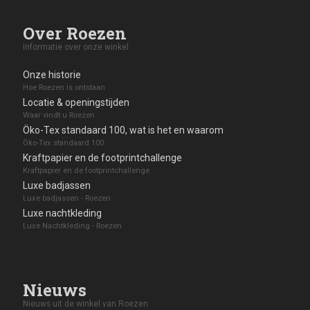
Over Roezen
Informatie over onze winkel
Onze historie
Hoe Roezen is ontstaan
Locatie & openingstijden
Waar vindt u Roezen
Öko-Tex standaard 100, wat is het en waarom
Öko-Tex standaard 100
Kraftpapier en de footprintchallenge
Kraftpapier en de footprintchallenge
Luxe badjassen
Luxe badjassen - Roezen
Luxe nachtkleding
Luxe Nachtkleding - Roezen
Nieuws
Nieuws uit de winkel van Roezen