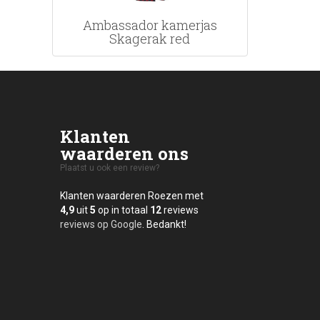
Ambassador kamerjas
Skagerak red
Klanten
waarderen ons
Plaatst u ook een review?
Klanten waarderen Roezen met
4,9
uit
5
op in totaal
12
reviews
reviews op Google
. Bedankt!