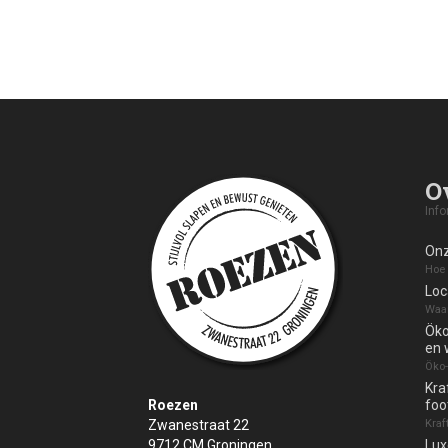
O
Info
Onz
Hoe 
Loc
Waar
Öko
en
Öko-
Kra
Roezen
foo
Zwanestraat 22
Kraf
9712 CM
Groningen
Lux