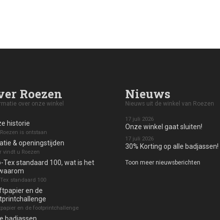
ver Roezen
Nieuws
rmatie over onze winkel
Nieuws uit de winkel van Roezen
17 juli 2026
e historie
Onze winkel gaat sluiten!
Roezen is ontstaan
17 juli 2026
atie & openingstijden
30% Korting op alle badjassen!
 vindt u Roezen
-Tex standaard 100, wat is het
Toon meer nieuwsberichten
 waarom
Tex standaard 100
ftpapier en de
tprintchallenge
tpapier en de footprintchallenge
e badjassen