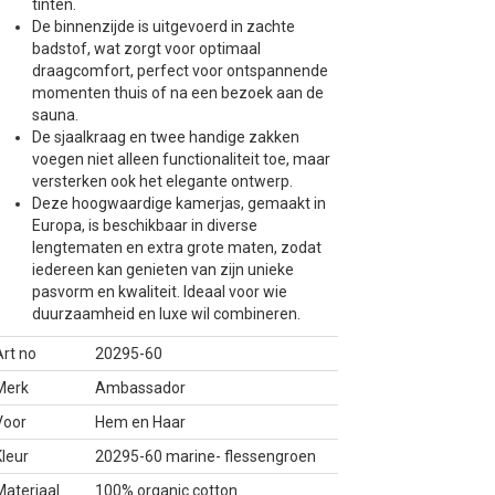
tinten.
De binnenzijde is uitgevoerd in zachte
badstof, wat zorgt voor optimaal
draagcomfort, perfect voor ontspannende
momenten thuis of na een bezoek aan de
sauna.
De sjaalkraag en twee handige zakken
voegen niet alleen functionaliteit toe, maar
versterken ook het elegante ontwerp.
Deze hoogwaardige kamerjas, gemaakt in
Europa, is beschikbaar in diverse
lengtematen en extra grote maten, zodat
iedereen kan genieten van zijn unieke
pasvorm en kwaliteit. Ideaal voor wie
duurzaamheid en luxe wil combineren.
rt no
20295-60
Merk
Ambassador
Voor
Hem en Haar
leur
20295-60 marine- flessengroen
Materiaal
100% organic cotton