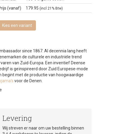
rijs (vanaf)
179.95
(incl 21% Btw)
Kies een variant
mbassador since 1867
. Al decennia lang heeft
enemarken de culturele en industriële trend
rvaren van Zuid-Europa. Een inventief Deense
edrijf is geïnspireerd door Zuid Europese-mode
n begint met de productie van hoogwaardige
yjama's
voor de Denen.
e
Levering
Wij streven er naar om uw bestelling binnen