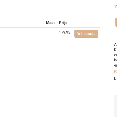
P
Maat
Prijs
179.95
In mandje
A
D
e
b
e
p
D