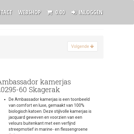
TACT
WEBSHOP
0.00
INLOGGEN
Volgende
Ambassador kamerjas
20295-60 Skagerak
De Ambassador kamerjas is een toonbeeld
van comfort en luxe, gemaakt van 100%
biologisch katoen. Deze stijlvolle kamerjas is
jacquard geweven en voorzien van een
velours buitenkant met een verfijnd
streepmotief in marine- en flessengroene